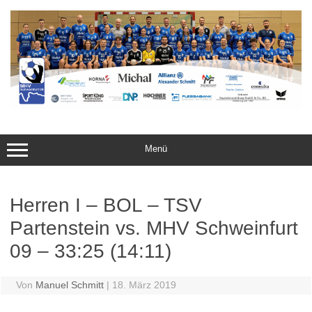
Zum
Inhalt
springen
Menü
Herren I – BOL – TSV
Partenstein vs. MHV Schweinfurt
09 – 33:25 (14:11)
Von
Manuel Schmitt
|
18. März 2019