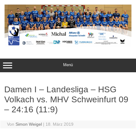
Zum
Inhalt
springen
Menü
Damen I – Landesliga – HSG
Volkach vs. MHV Schweinfurt 09
– 24:16 (11:9)
Von
Simon Weigel
|
18. März 2019