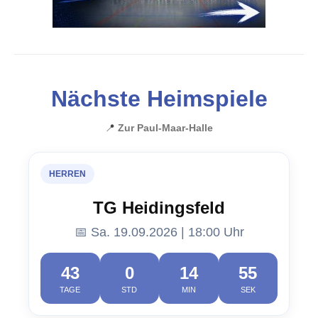
Nächste Heimspiele
📍
Zur Paul-Maar-Halle
HERREN
TG Heidingsfeld
📅 Sa. 19.09.2026 | 18:00 Uhr
43
0
14
54
TAGE
STD
MIN
SEK