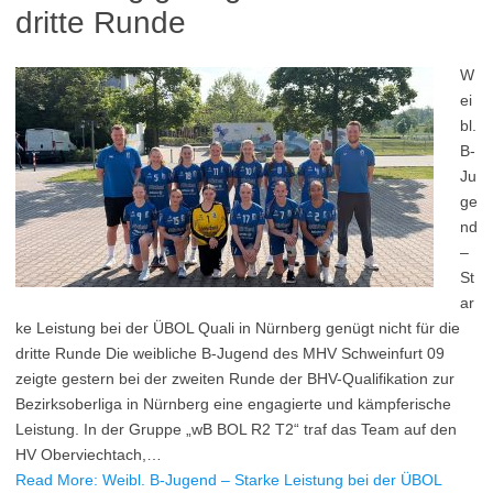
dritte Runde
W
ei
bl.
B-
Ju
ge
nd
–
St
ar
ke Leistung bei der ÜBOL Quali in Nürnberg genügt nicht für die
dritte Runde Die weibliche B-Jugend des MHV Schweinfurt 09
zeigte gestern bei der zweiten Runde der BHV-Qualifikation zur
Bezirksoberliga in Nürnberg eine engagierte und kämpferische
Leistung. In der Gruppe „wB BOL R2 T2“ traf das Team auf den
HV Oberviechtach,…
Read More: Weibl. B-Jugend – Starke Leistung bei der ÜBOL