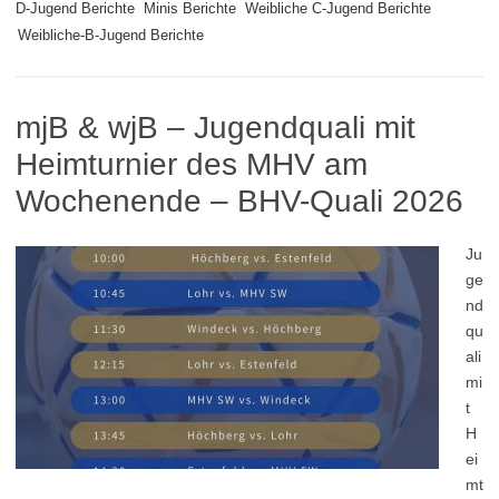
D-Jugend Berichte
Minis Berichte
Weibliche C-Jugend Berichte
Weibliche-B-Jugend Berichte
mjB & wjB – Jugendquali mit
Heimturnier des MHV am
Wochenende – BHV-Quali 2026
Ju
ge
nd
qu
ali
mi
t
H
ei
mt