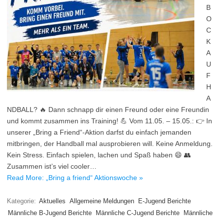
B
O
C
K
A
U
F
H
A
NDBALL? 🔥 Dann schnapp dir einen Freund oder eine Freundin
und kommt zusammen ins Training! 💪 Vom 11.05. – 15.05.: 👉 In
unserer „Bring a Friend“-Aktion darfst du einfach jemanden
mitbringen, der Handball mal ausprobieren will. Keine Anmeldung.
Kein Stress. Einfach spielen, lachen und Spaß haben 😄 👥
Zusammen ist’s viel cooler…
Read More: „Bring a friend“ Aktionswoche »
Kategorie:
Aktuelles
Allgemeine Meldungen
E-Jugend Berichte
Männliche B-Jugend Berichte
Männliche C-Jugend Berichte
Männliche