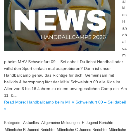
all
ki
ds
H
an
db
all
ca
m
p beim MHV Schweinfurt 09 – Sei dabei! Du liebst Handball oder
willst den Sport einfach mal ausprobieren? Dann ist unser
Handballcamp genau das Richtige für dich! Gemeinsam mit
ballkids & herzsprung lädt der MHV Schweinfurt 09 alle Kids im
Alter von 6 bis 16 Jahren zu einem unvergesslichen Camp ein. Am
11. &…
Read More: Handballcamp beim MHV Schweinfurt 09 – Sei dabei!
»
Kategorie:
Aktuelles
Allgemeine Meldungen
E-Jugend Berichte
Männliche B-Jugend Berichte
Männliche C-Jugend Berichte
Männliche