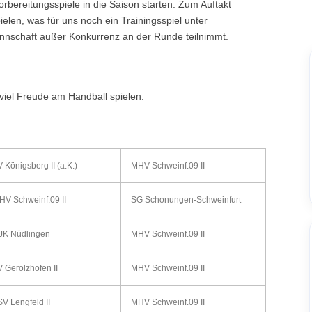
rbereitungsspiele in die Saison starten. Zum Auftakt
elen, was für uns noch ein Trainingsspiel unter
nnschaft außer Konkurrenz an der Runde teilnimmt.
viel Freude am Handball spielen.
 Königsberg II (a.K.)
MHV Schweinf.09 II
HV Schweinf.09 II
SG Schonungen-Schweinfurt
JK Nüdlingen
MHV Schweinf.09 II
 Gerolzhofen II
MHV Schweinf.09 II
V Lengfeld II
MHV Schweinf.09 II