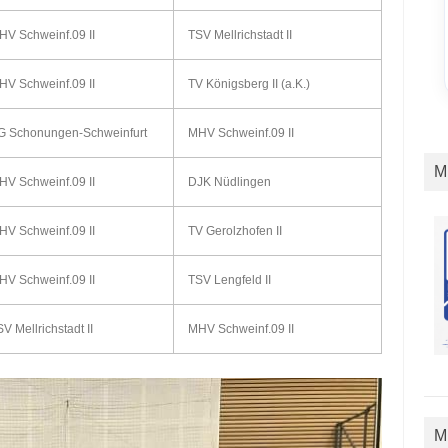
HV Schweinf.09 II
TSV Mellrichstadt II
HV Schweinf.09 II
TV Königsberg II (a.K.)
G Schonungen-Schweinfurt
MHV Schweinf.09 II
M
HV Schweinf.09 II
DJK Nüdlingen
HV Schweinf.09 II
TV Gerolzhofen II
HV Schweinf.09 II
TSV Lengfeld II
V Mellrichstadt II
MHV Schweinf.09 II
M