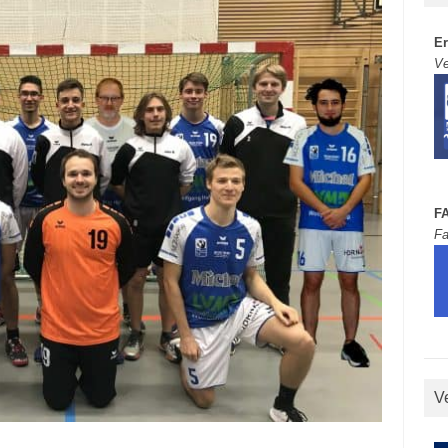
E
Ve
F
Fa
V