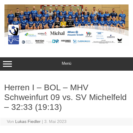
Zum
Inhalt
springen
Menü
Herren I – BOL – MHV
Schweinfurt 09 vs. SV Michelfeld
– 32:33 (19:13)
Von
Lukas Fiedler
|
3. Mai 2023