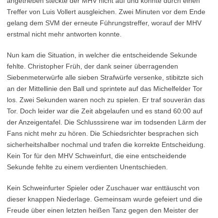
angetrieben steckte der MHV nicht auf und konnte durch einen
Treffer von Luis Vollert ausgleichen. Zwei Minuten vor dem Ende
gelang dem SVM der erneute Führungstreffer, worauf der MHV
erstmal nicht mehr antworten konnte.
Nun kam die Situation, in welcher die entscheidende Sekunde
fehlte. Christopher Früh, der dank seiner überragenden
Siebenmeterwürfe alle sieben Strafwürfe versenke, stibitzte sich
an der Mittellinie den Ball und sprintete auf das Michelfelder Tor
los. Zwei Sekunden waren noch zu spielen. Er traf souverän das
Tor. Doch leider war die Zeit abgelaufen und es stand 60:00 auf
der Anzeigentafel. Die Schlusssirene war im todsenden Lärm der
Fans nicht mehr zu hören. Die Schiedsrichter besprachen sich
sicherheitshalber nochmal und trafen die korrekte Entscheidung.
Kein Tor für den MHV Schweinfurt, die eine entscheidende
Sekunde fehlte zu einem verdienten Unentschieden.
Kein Schweinfurter Spieler oder Zuschauer war enttäuscht von
dieser knappen Niederlage. Gemeinsam wurde gefeiert und die
Freude über einen letzten heißen Tanz gegen den Meister der