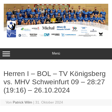
Zum
Inhalt
springen
Menü
Herren I – BOL – TV Königsberg
vs. MHV Schweinfurt 09 – 28:27
(19:16) – 26.10.2024
Von
Patrick Wilm
|
31. Oktober 2024