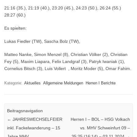
21:16 (35.), 21:19 (40.), 23:20 (45.), 24:23 (50.), 26:24 (55.)
28:27 (60.)
Es spielten:
Lukas Fiedler (TW), Sascha Bolz (TW),
Matteo Nanke, Simon Menzel (8), Christian Völker (2), Christian
Fey (5), Maxim Liapara, Felix Landgraf (3), Patryk Iwaniak (1),
Cornelius Bitsch (3), Luis Vollert , Moritz Moder (5), Omar Fahim.
Kategorie:
Aktuelles
Allgemeine Meldungen
Herren I Berichte
Beitragsnavigation
←
JAHRESWECHSELFEIER
Herren I – BOL – HSG Volkach
inkl. Fackelwanderung – 15
vs. MHV Schweinfurt 09 –
Jahre MHV
35:25 (16:14) – 03.11.2024
→