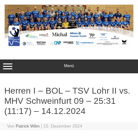
Zum
Inhalt
springen
Menü
Herren I – BOL – TSV Lohr II vs.
MHV Schweinfurt 09 – 25:31
(11:17) – 14.12.2024
Von
Patrick Wilm
|
15. Dezember 2024