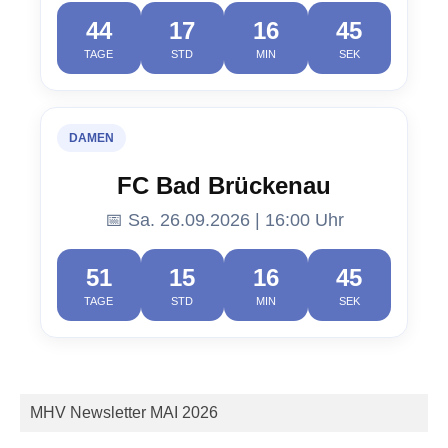
44
17
16
44
TAGE
STD
MIN
SEK
DAMEN
FC Bad Brückenau
📅 Sa. 26.09.2026 | 16:00 Uhr
51
15
16
44
TAGE
STD
MIN
SEK
MHV Newsletter MAI 2026