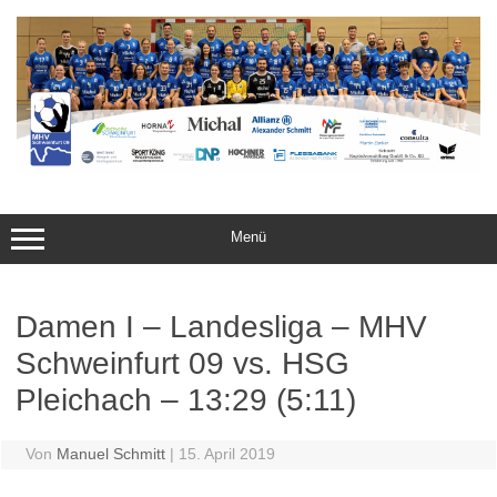
Zum
Inhalt
springen
Menü
Damen I – Landesliga – MHV
Schweinfurt 09 vs. HSG
Pleichach – 13:29 (5:11)
Von
Manuel Schmitt
|
15. April 2019