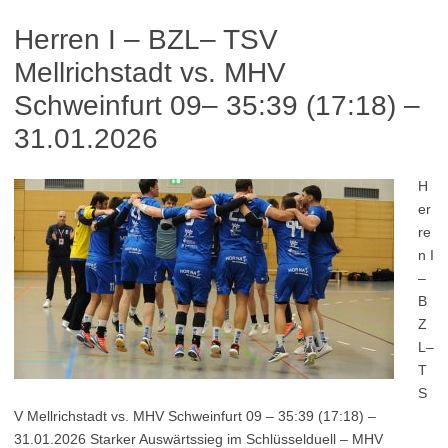
Herren I – BZL– TSV
Mellrichstadt vs. MHV
Schweinfurt 09– 35:39 (17:18) –
31.01.2026
H
er
re
n I
–
B
Z
L–
T
S
V Mellrichstadt vs. MHV Schweinfurt 09 – 35:39 (17:18) –
31.01.2026 Starker Auswärtssieg im Schlüsselduell – MHV