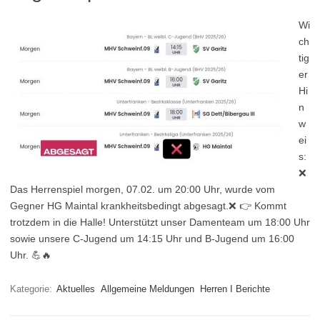
Wi
ch
tig
er
Hi
n
w
ei
s:
❌️
Das Herrenspiel morgen, 07.02. um 20:00 Uhr, wurde vom
Gegner HG Maintal krankheitsbedingt abgesagt.❌️ 👉 Kommt
trotzdem in die Halle! Unterstützt unser Damenteam um 18:00 Uhr
sowie unsere C-Jugend um 14:15 Uhr und B-Jugend um 16:00
Uhr. 💪🔥
Kategorie:
Aktuelles
Allgemeine Meldungen
Herren I Berichte