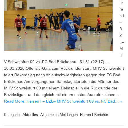
er
re
n I
–
B
Z
L–
M
H
V Schweinfurt 09 vs. FC Bad Brückenau– 51:31 (22:17) –
10.01.2026 Offensiv-Gala zum Rückrundenstart: MHV Schweinfurt
feiert Rekordsieg nach Anlaufschwierigkeiten gegen den FC Bad
Brückenau Am vergangenen Samstag starteten die Männer des
MHV Schweinfurt 09 mit einem Heimspiel in die Rückrunde der
Bezirksliga – und das gleich mit einem echten Ausrufezeichen.…
Read More: Herren I – BZL– MHV Schweinfurt 09 vs. FC Bad… »
Kategorie:
Aktuelles
Allgemeine Meldungen
Herren I Berichte