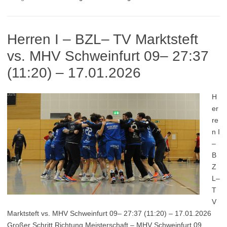
Herren I – BZL– TV Marktsteft
vs. MHV Schweinfurt 09– 27:37
(11:20) – 17.01.2026
H
er
re
n I
–
B
Z
L–
T
V
Marktsteft vs. MHV Schweinfurt 09– 27:37 (11:20) – 17.01.2026
Großer Schritt Richtung Meisterschaft – MHV Schweinfurt 09