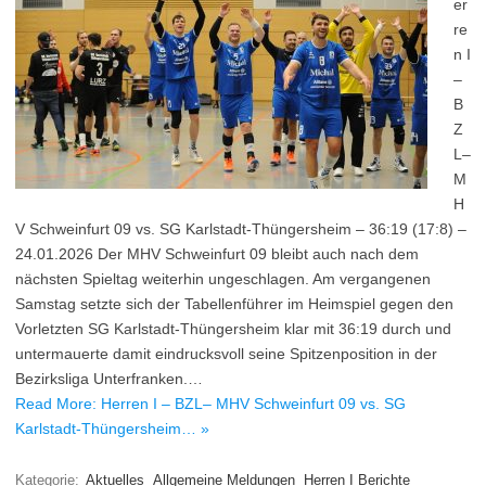
er
re
n I
–
B
Z
L–
M
H
V Schweinfurt 09 vs. SG Karlstadt-Thüngersheim – 36:19 (17:8) –
24.01.2026 Der MHV Schweinfurt 09 bleibt auch nach dem
nächsten Spieltag weiterhin ungeschlagen. Am vergangenen
Samstag setzte sich der Tabellenführer im Heimspiel gegen den
Vorletzten SG Karlstadt-Thüngersheim klar mit 36:19 durch und
untermauerte damit eindrucksvoll seine Spitzenposition in der
Bezirksliga Unterfranken.…
Read More: Herren I – BZL– MHV Schweinfurt 09 vs. SG
Karlstadt-Thüngersheim… »
Kategorie:
Aktuelles
Allgemeine Meldungen
Herren I Berichte